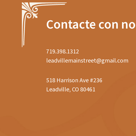
Contacte con no
719.398.1312
leadvillemainstreet@gmail.com
518 Harrison Ave #236
Leadville, CO 80461